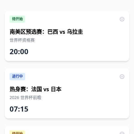
待开始
南美区预选赛：巴西 vs 乌拉圭
世界杯资格赛
20:00
进行中
热身赛：法国 vs 日本
2026 世界杯前瞻
07:15
待开始