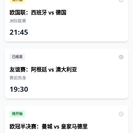
欧国联：西班牙 vs 德国
洲际联赛
21:45
已结束
友谊赛：阿根廷 vs 澳大利亚
赛前热身
19:30
待开始
欧冠半决赛：曼城 vs 皇家马德里